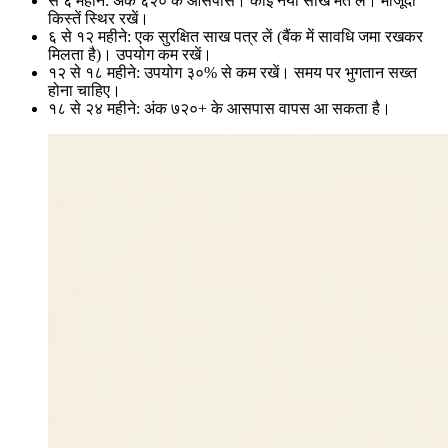
से ६ महीने: अंक ६२० के आसपास। कोई नया साख मत लें। मौजूदा
किस्तें स्थिर रखें।
६ से १२ महीने: एक सुरक्षित साख पत्र लें (बैंक में सावधि जमा रखकर
मिलता है)। उपयोग कम रखें।
१२ से १८ महीने: उपयोग ३०% से कम रखें। समय पर भुगतान सख्त
होना चाहिए।
१८ से २४ महीने: अंक ७२०+ के आसपास वापस आ सकता है।