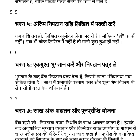
संभालते हैं, ताकि पाठक गलत समय पर "हाँ" न बोल दे।
5
चरण ५: अंतिम निपटान राशि लिखित में पक्की करें
जब राशि तय हो, लिखित अनुमोदन लेना जरूरी है। मौखिक "हाँ" काफी
नहीं। एक भी चीज लिखित में नहीं है तो मानो कुछ हुआ ही नहीं।
6
चरण ६: एकमुश्त भुगतान करें और निपटान पत्र लें
भुगतान के बाद बैंक निपटान पत्र देता है, जिसमें खाता "निपटाया गया"
अंकित होता है। साथ में अनापत्ति प्रमाण पत्र और शून्य शेष विवरण भी
लें। तीनों दस्तावेज अनिवार्य हैं।
7
चरण ७: साख अंक अद्यतन और पुनर्प्राप्ति योजना
बैंक ब्यूरो को "निपटाया गया" स्थिति के साथ अद्यतन करता है। इसके
बाद अनुशासित भुगतान व्यवहार और जिम्मेदार साख उपयोग के माध्यम से
साख प्रोफाइल को धीरे-धीरे सुधारा जा सकता है। फ्रीड के नामांकित
ग्राहकों को निपटान के बाद की साख सुधार योजना भी मिलती है।