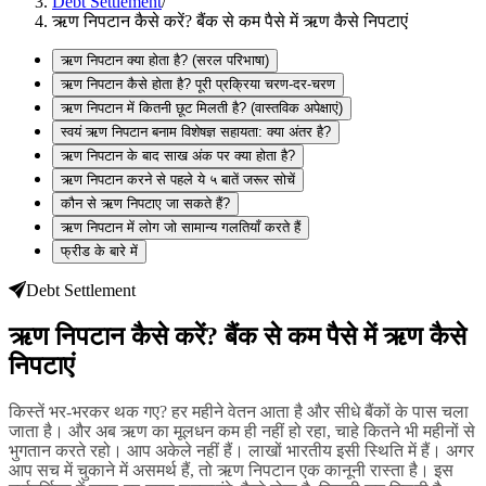
Debt Settlement
/
ऋण निपटान कैसे करें? बैंक से कम पैसे में ऋण कैसे निपटाएं
ऋण निपटान क्या होता है? (सरल परिभाषा)
ऋण निपटान कैसे होता है? पूरी प्रक्रिया चरण-दर-चरण
ऋण निपटान में कितनी छूट मिलती है? (वास्तविक अपेक्षाएं)
स्वयं ऋण निपटान बनाम विशेषज्ञ सहायता: क्या अंतर है?
ऋण निपटान के बाद साख अंक पर क्या होता है?
ऋण निपटान करने से पहले ये ५ बातें जरूर सोचें
कौन से ऋण निपटाए जा सकते हैं?
ऋण निपटान में लोग जो सामान्य गलतियाँ करते हैं
फ्रीड के बारे में
Debt Settlement
ऋण निपटान कैसे करें? बैंक से कम पैसे में ऋण कैसे
निपटाएं
किस्तें भर-भरकर थक गए? हर महीने वेतन आता है और सीधे बैंकों के पास चला
जाता है। और अब ऋण का मूलधन कम ही नहीं हो रहा, चाहे कितने भी महीनों से
भुगतान करते रहो। आप अकेले नहीं हैं। लाखों भारतीय इसी स्थिति में हैं। अगर
आप सच में चुकाने में असमर्थ हैं, तो ऋण निपटान एक कानूनी रास्ता है। इस