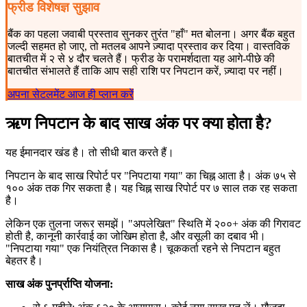
फ्रीड विशेषज्ञ सुझाव
बैंक का पहला जवाबी प्रस्ताव सुनकर तुरंत "हाँ" मत बोलना। अगर बैंक बहुत
जल्दी सहमत हो जाए, तो मतलब आपने ज़्यादा प्रस्ताव कर दिया। वास्तविक
बातचीत में २ से ४ दौर चलते हैं। फ्रीड के परामर्शदाता यह आगे-पीछे की
बातचीत संभालते हैं ताकि आप सही राशि पर निपटान करें, ज़्यादा पर नहीं।
अपना सेटलमेंट आज ही प्लान करें
ऋण निपटान के बाद साख अंक पर क्या होता है?
यह ईमानदार खंड है। तो सीधी बात करते हैं।
निपटान के बाद साख रिपोर्ट पर "निपटाया गया" का चिह्न आता है। अंक ७५ से
१०० अंक तक गिर सकता है। यह चिह्न साख रिपोर्ट पर ७ साल तक रह सकता
है।
लेकिन एक तुलना जरूर समझें। "अपलेखित" स्थिति में २००+ अंक की गिरावट
होती है, कानूनी कार्रवाई का जोखिम होता है, और वसूली का दबाव भी।
"निपटाया गया" एक नियंत्रित निकास है। चूककर्ता रहने से निपटान बहुत
बेहतर है।
साख अंक पुनर्प्राप्ति योजना: