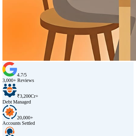
4.7/5
3,000+ Reviews
₹3,200Cr+
Debt Managed
20,000+
Accounts Settled